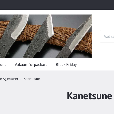
sune
Vakuumförpackare
Black Friday
ke Agenturer
Kanetsune
Kanetsune