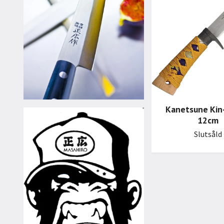
Kanetsune Kin-
12cm
Slutsåld