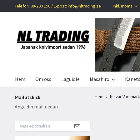
Telefon: 08-200 190 / E-post:
info@nltrading.se
Inkl. moms
Hem
Om oss
Laguiole
Masahiro
Kanet
Hem
Knivar Varumär
Mailutskick
Ange din mail nedan