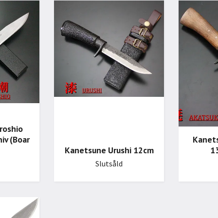
roshio
Kanet
iv (Boar
Kanetsune Urushi 12cm
1
Slutsåld