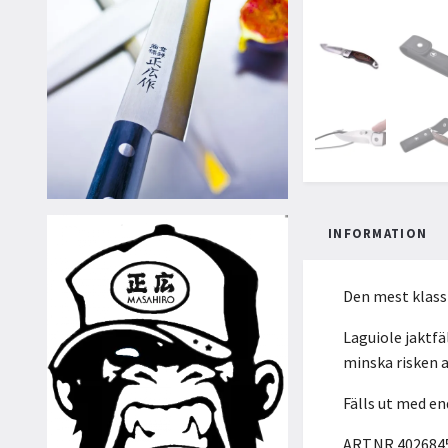
INFORMATION
Den mest klassi
Laguiole jaktfä
minska risken 
Fälls ut med e
ART.NR 402684