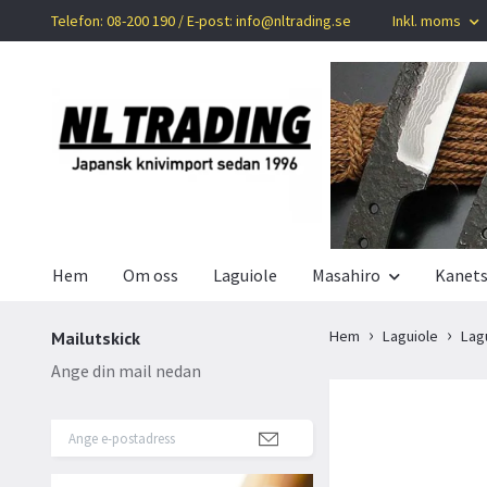
Telefon: 08-200 190 / E-post:
info@nltrading.se
Inkl. moms
Hem
Om oss
Laguiole
Masahiro
Kanet
Hem
Laguiole
Lagu
Mailutskick
Ange din mail nedan