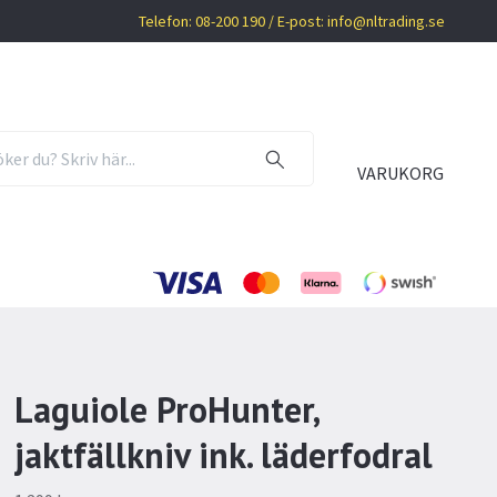
Telefon: 08-200 190 / E-post:
info@nltrading.se
VARUKORG
Laguiole ProHunter,
jaktfällkniv ink. läderfodral