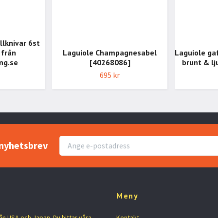
llknivar 6st
 från
Laguiole Champagnesabel
Laguiole gaf
ng.se
[40268086]
brunt & lj
695 kr
r nyhetsbrev
Meny
rån USA och Japan. Du hittar våra
Kontakt