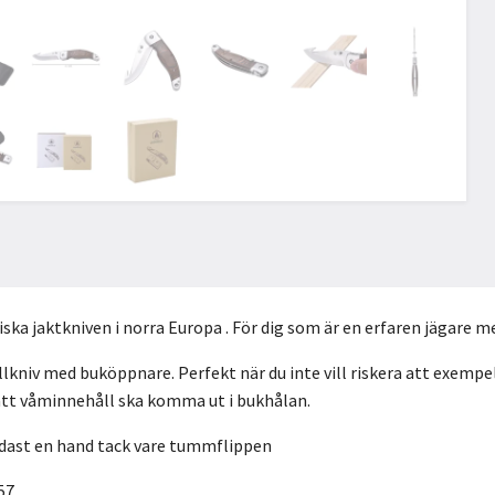
ska jaktkniven i norra Europa . För dig som är en erfaren jägare me
llkniv med buköppnare. Perfekt när du inte vill riskera att exempel
att våminnehåll ska komma ut i bukhålan.
ndast en hand tack vare tummflippen
57