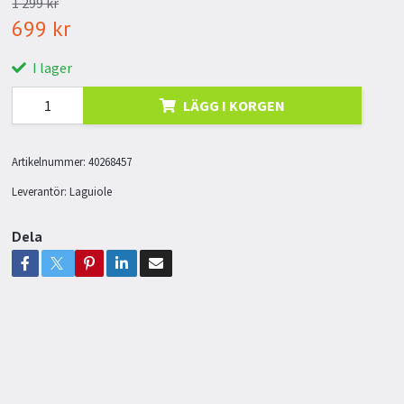
1 299 kr
699 kr
I lager
LÄGG I KORGEN
Artikelnummer:
40268457
Leverantör:
Laguiole
Dela