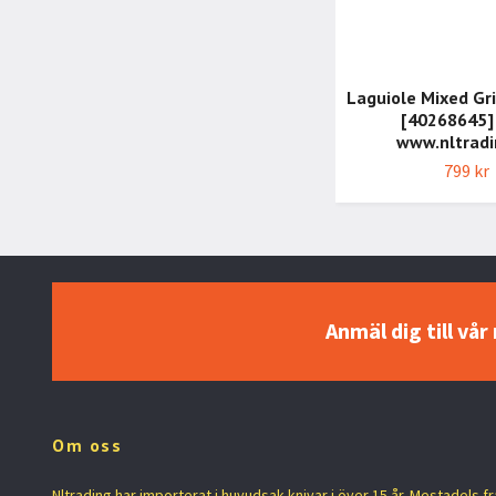
Laguiole Mixed Gri
[40268645]
www.nltradi
799 kr
Anmäl dig till vå
Om oss
Nltrading har importerat i huvudsak knivar i över 15 år. Mestadels f