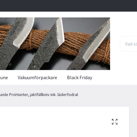
sune
Vakuumförpackare
Black Friday
iole ProHunter, jaktfällkniv ink. läderfodral