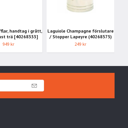
flar, handtag i grått,
Laguiole Champagne förslutare
ust trä [40268333]
/ Stopper Lapeyre (40268575)
949 kr
249 kr