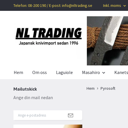
Telefon: 08-200 190 / E-post:
info@nltrading.se
Inkl. moms
Hem
Om oss
Laguiole
Masahiro
Kanet
Hem
Pyrosoft
Mailutskick
Ange din mail nedan