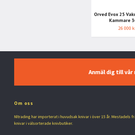
Orved Evox 25 Va
Kammare 3
26 000 k
Anmäl dig till vå
Om oss
Nltrading har importerat i huvudsak knivar i över 15 år. Mestadels f
knivar i välsorterade knivbutiker.