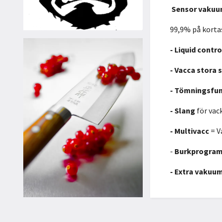
Sensor vaku
99,9% på kortas
- Liquid contro
- Vacca stora 
- Tömningsfun
- Slang
för vac
- Multivacc
= V
-
Burkprogra
- Extra vakuu