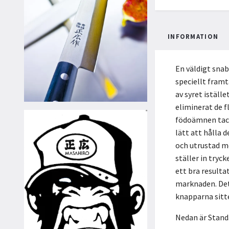
INFORMATION
En väldigt sna
speciellt framt
av syret istäl
eliminerat de f
födoämnen tac
lätt att håll
och utrustad me
ställer in tryc
ett bra resulta
marknaden. Det 
knapparna sitt
Nedan är Standa