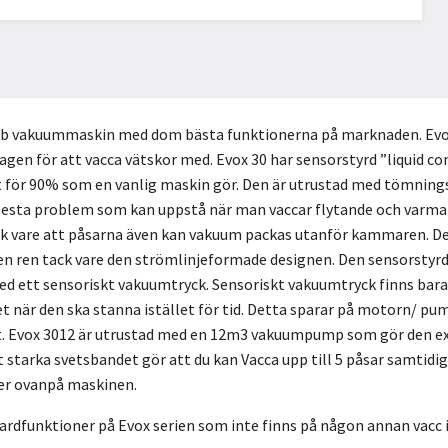
bb vakuummaskin med dom bästa funktionerna på marknaden. Evox 3
agen för att vacca vätskor med. Evox 30 har sensorstyrd ”liquid co
let för 90% som en vanlig maskin gör. Den är utrustad med tömni
lesta problem som kan uppstå när man vaccar flytande och varma 
k vare att påsarna även kan vakuum packas utanför kammaren. De
a den ren tack vare den strömlinjeformade designen. Den sensors
d ett sensoriskt vakuumtryck. Sensoriskt vakuumtryck finns bara i 
ket när den ska stanna istället för tid. Detta sparar på motorn/ pu
t. Evox 3012 är utrustad med en 12m3 vakuumpump som gör den ex
starka svetsbandet gör att du kan Vacca upp till 5 påsar samtidig
er ovanpå maskinen.
rdfunktioner på Evox serien som inte finns på någon annan vacc i