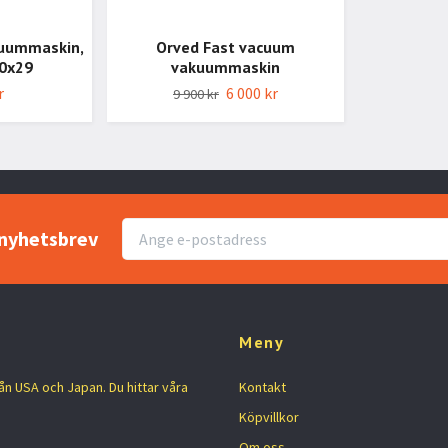
kuummaskin,
Orved Fast vacuum
0x29
vakuummaskin
r
6 000 kr
9 900 kr
r nyhetsbrev
Meny
rån USA och Japan. Du hittar våra
Kontakt
Köpvillkor
Om oss