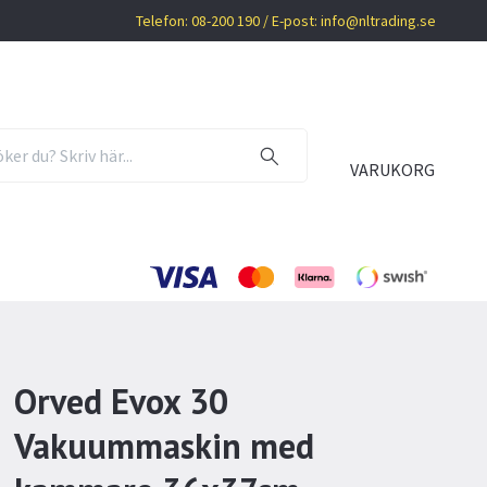
Telefon: 08-200 190 / E-post:
info@nltrading.se
VARUKORG
Orved Evox 30
Vakuummaskin med