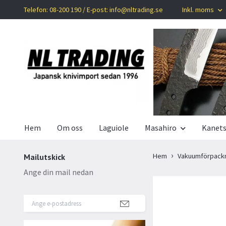
Telefon: 08-200 190 / E-post:
info@nltrading.se
Inkl. moms
Hem
Om oss
Laguiole
Masahiro
Kanet
Hem
Vakuumförpack
Mailutskick
Ange din mail nedan