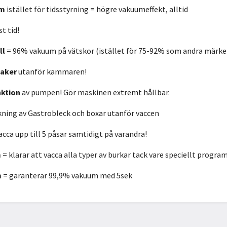
um
istället för tidsstyrning = högre vakuumeffekt, alltid
t tid!
ll
= 96% vakuum på vätskor (istället för 75-92% som andra märke
saker
utanför kammaren!
ktion
av pumpen! Gör maskinen extremt hållbar.
kning av Gastrobleck och boxar utanför vaccen
acca upp till 5 påsar samtidigt på varandra!
m
= klarar att vacca alla typer av burkar tack vare speciellt program
m
= garanterar 99,9% vakuum med 5sek