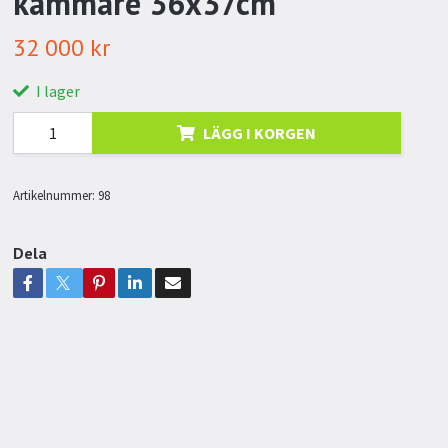
kammare 36x37cm
32 000 kr
I lager
LÄGG I KORGEN
Artikelnummer:
98
Dela