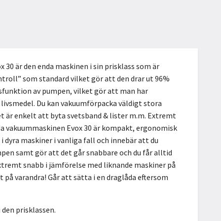
0 är den enda maskinen i sin prisklass som är
ntroll” som standard vilket gör att den drar ut 96%
ngsfunktion av pumpen, vilket gör att man har
livsmedel. Du kan vakuumförpacka väldigt stora
t är enkelt att byta svetsband & lister m.m. Extremt
tyrda vakuummaskinen Evox 30 är kompakt, ergonomisk
dyra maskiner i vanliga fall och innebär att du
mpen samt gör att det går snabbare och du får alltid
tremt snabb i jämförelse med liknande maskiner på
t på varandra! Går att sätta i en draglåda eftersom
 den prisklassen.