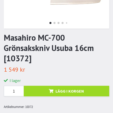
Masahiro MC-700
Grönsakskniv Usuba 16cm
[10372]
1 549 kr
I lager
LÄGG I KORGEN
Artikelnummer:
10372