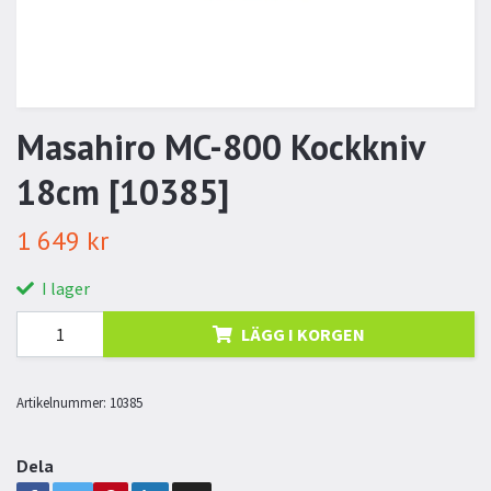
Masahiro MC-800 Kockkniv
18cm [10385]
1 649 kr
I lager
LÄGG I KORGEN
Artikelnummer:
10385
Dela